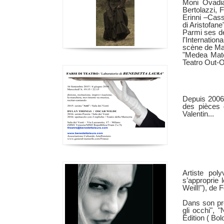
Moni Ovadia
Bertolazzi, 
Erinni –Cass
di Aristofane"
Parmi ses de
l'Internatio
scène de Mat
"Medea Mater
Teatro Out-
Depuis 2006,
des pièces 
Valentin...
Artiste poly
s’approprie 
Weill!"), de 
Dans son pre
gli occhi", 
Edition ( Bo