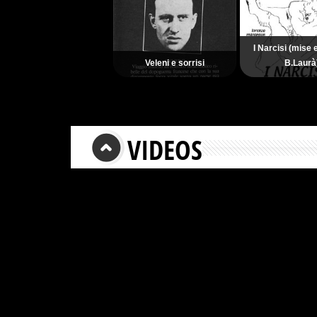
I Narcisi (mise
Veleni e sorrisi
B.Laurà
VIDEOS